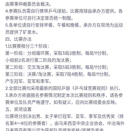
由赛事仲裁委员会裁决。
4.参赛队员需自行携带乒乓球拍，比赛用球由承办方提供。各
参赛单位可自行决定是否统一制服。
5.各单位请自行安排早餐、午餐和晚餐，承办方在现场为运动
员提供了矿泉水。
四、比赛办法
1.比赛赛程分三个阶段：
第一阶段：分组循环赛，采取3局2胜制，每局11分制，
小组前2名进行第二阶段的淘汰赛；
第二阶段：交叉淘汰赛，采取5局3胜制，每局11分制；
第三阶段：决赛/淘汰赛，采取7局4胜制，每局11分制，
产生冠军、亚军和季军。
2.全部比赛均采用最新的国际乒联《乒乓球竞赛规则》执行。
3.承办方依据报名参赛情况制定本次比赛规则和秩序，请各参
赛单位及队员严格遵守。如有疑义，应向比赛组委会反映。
五、奖项设置
比赛将分别决出男、女子单打冠军、亚军、季军及优秀奖（排
名第4～8位的参赛者），由马来西亚中资企业协会、中冶海外
马来西亚有限公司为获奖队员颁发奖杯/奖牌及奖金。