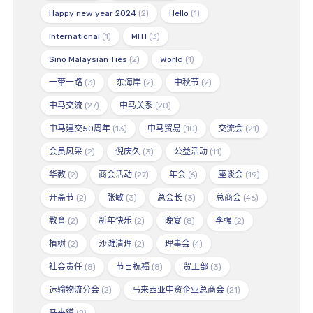
Happy new year 2024
(2)
Hello
(1)
International
(1)
MITI
(3)
Sino Malaysian Ties
(2)
World
(1)
一带一路
(3)
东海岸
(2)
中秋节
(2)
中马交流
(27)
中马关系
(20)
中马建交50周年
(13)
中马贸易
(10)
交流会
(21)
会员风采
(2)
倪庆久
(3)
公益活动
(11)
华教
(2)
商会活动
(27)
年会
(6)
座谈会
(19)
开斋节
(2)
张敏
(3)
总会长
(3)
总商会
(46)
教育
(2)
新年快乐
(2)
晚宴
(8)
李强
(2)
植树
(2)
沙滩清理
(2)
理事会
(4)
社会责任
(8)
节日祝福
(8)
贸工部
(3)
运输物流分会
(2)
马来西亚中资企业总商会
(21)
马来貘
(2)