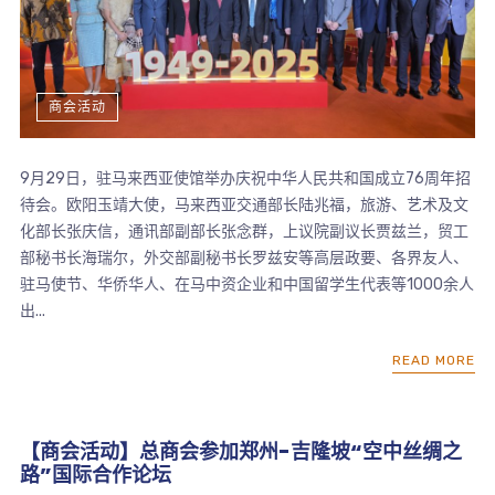
商会活动
9月29日，驻马来西亚使馆举办庆祝中华人民共和国成立76周年招
待会。欧阳玉靖大使，马来西亚交通部长陆兆福，旅游、艺术及文
化部长张庆信，通讯部副部长张念群，上议院副议长贾兹兰，贸工
部秘书长海瑞尔，外交部副秘书长罗兹安等高层政要、各界友人、
驻马使节、华侨华人、在马中资企业和中国留学生代表等1000余人
出...
READ MORE
【商会活动】总商会参加郑州-吉隆坡“空中丝绸之
路”国际合作论坛