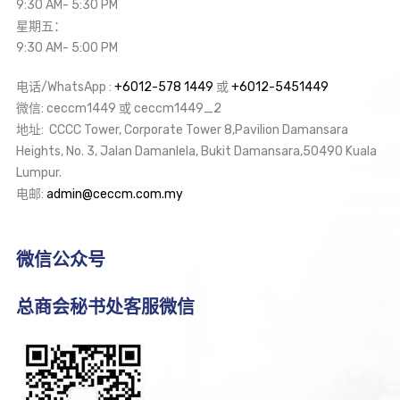
9:30 AM- 5:30 PM
星期五：
9:30 AM- 5:00 PM
电话/WhatsApp :
+6012-578 1449
或
+6012-5451449
微信: ceccm1449 或 ceccm1449_2
地址: CCCC Tower, Corporate Tower 8,Pavilion Damansara
Heights, No. 3, Jalan Damanlela, Bukit Damansara,50490 Kuala
Lumpur.
电邮:
admin@ceccm.com.my
微信公众号
总商会秘书处客服微信