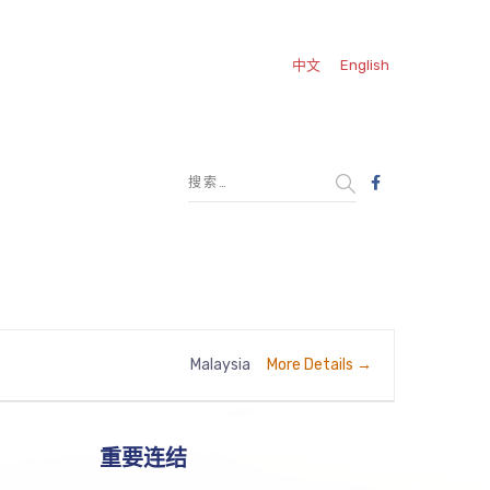
中文
English
More Details
Malaysia
重要连结