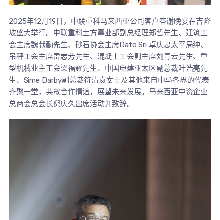
2025年12月19日，中联重科马来西亚公司客户答谢晚宴在吉隆
坡盛大举行。中联重科土方事业部副总经理郑哲先生、建筑工
会主席魏献勤先生、砂石协会主席Dato Sri 卓庆忠太平局绅、
吊秤工会主席雷志芳先生、混凝土工会副主席刘青云先生、重
型机械业主工会梁福耀先生、中国电建亚太区副总裁叶浩亮先
生、Sime Darby副总裁符清岚女士及其他来自中马各界的代表
齐聚一堂，共叙合作情谊，展望未来发展。马来西亚中资企业
总商会总会长倪庆久出席活动并致辞。