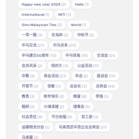
Happy new year 2024
(2)
Hello
(1)
International
(1)
MITI
(3)
Sino Malaysian Ties
(2)
World
(1)
一带一路
(3)
东海岸
(2)
中秋节
(2)
中马交流
(27)
中马关系
(20)
中马建交50周年
(13)
中马贸易
(10)
交流会
(21)
会员风采
(2)
倪庆久
(3)
公益活动
(11)
华教
(2)
商会活动
(27)
年会
(6)
座谈会
(19)
开斋节
(2)
张敏
(3)
总会长
(3)
总商会
(46)
教育
(2)
新年快乐
(2)
晚宴
(8)
李强
(2)
植树
(2)
沙滩清理
(2)
理事会
(4)
社会责任
(8)
节日祝福
(8)
贸工部
(3)
运输物流分会
(2)
马来西亚中资企业总商会
(21)
马来貘
(2)