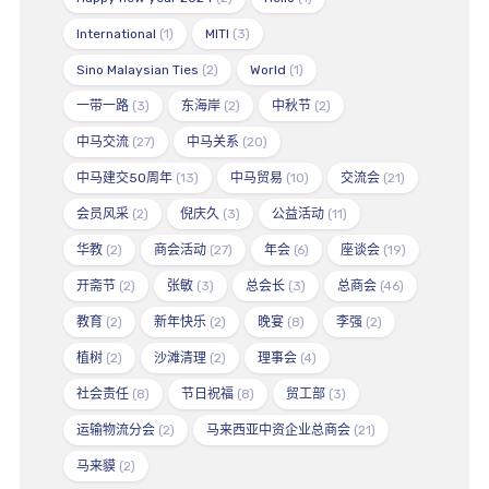
International
(1)
MITI
(3)
Sino Malaysian Ties
(2)
World
(1)
一带一路
(3)
东海岸
(2)
中秋节
(2)
中马交流
(27)
中马关系
(20)
中马建交50周年
(13)
中马贸易
(10)
交流会
(21)
会员风采
(2)
倪庆久
(3)
公益活动
(11)
华教
(2)
商会活动
(27)
年会
(6)
座谈会
(19)
开斋节
(2)
张敏
(3)
总会长
(3)
总商会
(46)
教育
(2)
新年快乐
(2)
晚宴
(8)
李强
(2)
植树
(2)
沙滩清理
(2)
理事会
(4)
社会责任
(8)
节日祝福
(8)
贸工部
(3)
运输物流分会
(2)
马来西亚中资企业总商会
(21)
马来貘
(2)