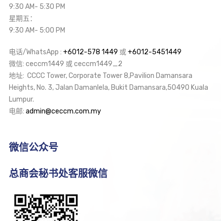
9:30 AM- 5:30 PM
星期五：
9:30 AM- 5:00 PM
电话/WhatsApp :
+6012-578 1449
或
+6012-5451449
微信: ceccm1449 或 ceccm1449_2
地址: CCCC Tower, Corporate Tower 8,Pavilion Damansara
Heights, No. 3, Jalan Damanlela, Bukit Damansara,50490 Kuala
Lumpur.
电邮:
admin@ceccm.com.my
微信公众号
总商会秘书处客服微信