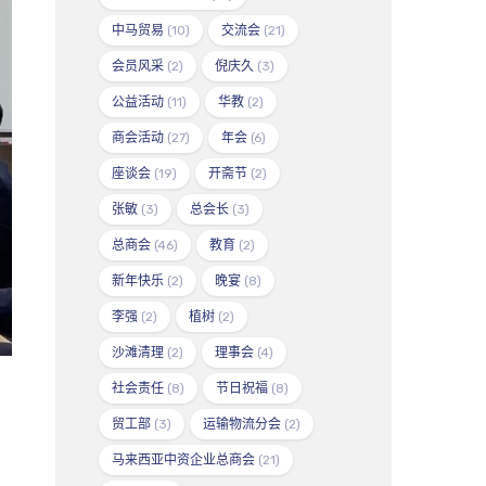
中马贸易
(10)
交流会
(21)
会员风采
(2)
倪庆久
(3)
公益活动
(11)
华教
(2)
商会活动
(27)
年会
(6)
座谈会
(19)
开斋节
(2)
张敏
(3)
总会长
(3)
总商会
(46)
教育
(2)
新年快乐
(2)
晚宴
(8)
李强
(2)
植树
(2)
沙滩清理
(2)
理事会
(4)
社会责任
(8)
节日祝福
(8)
贸工部
(3)
运输物流分会
(2)
马来西亚中资企业总商会
(21)