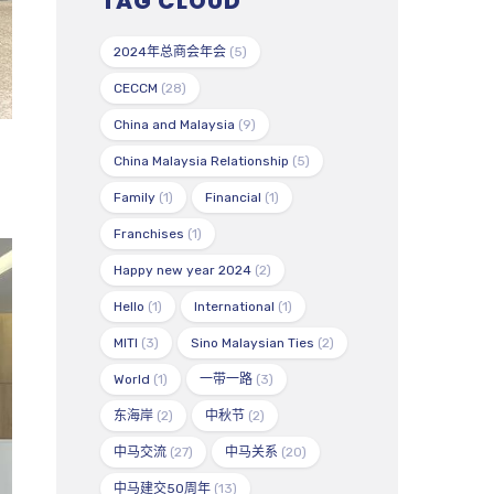
TAG CLOUD
2024年总商会年会
(5)
CECCM
(28)
China and Malaysia
(9)
China Malaysia Relationship
(5)
Family
(1)
Financial
(1)
Franchises
(1)
Happy new year 2024
(2)
Hello
(1)
International
(1)
MITI
(3)
Sino Malaysian Ties
(2)
World
(1)
一带一路
(3)
东海岸
(2)
中秋节
(2)
中马交流
(27)
中马关系
(20)
中马建交50周年
(13)