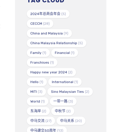
TAG CLOUD
并
2024年总商会年会
(5)
CECCM
(28)
做
China and Malaysia
(9)
China Malaysia Relationship
(5)
Family
(1)
Financial
(1)
Franchises
(1)
Happy new year 2024
(2)
Hello
(1)
International
(1)
MITI
(3)
Sino Malaysian Ties
(2)
World
(1)
一带一路
(3)
东海岸
(2)
中秋节
(2)
中马交流
(27)
中马关系
(20)
中马建交50周年
(13)