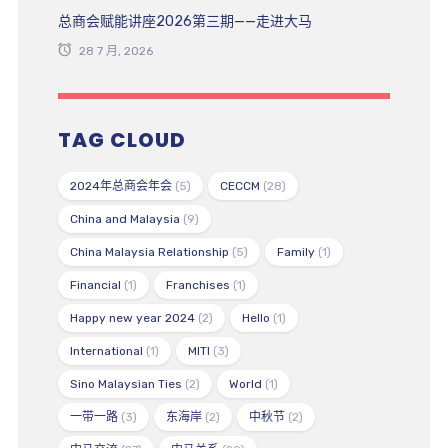
总商会赋能讲座2026第三期——走进大马
28 7 月, 2026
TAG CLOUD
2024年总商会年会
(5)
CECCM
(28)
China and Malaysia
(9)
China Malaysia Relationship
(5)
Family
(1)
Financial
(1)
Franchises
(1)
Happy new year 2024
(2)
Hello
(1)
International
(1)
MITI
(3)
Sino Malaysian Ties
(2)
World
(1)
一带一路
(3)
东海岸
(2)
中秋节
(2)