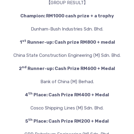
【GROUP RESULT】
Champion: RM1000 cash prize + a trophy
Dunham-Bush Industries Sdn. Bhd.
st
1
Runner-up: Cash prize RM800 + medal
China State Construction Engineering (M) Sdn. Bhd.
nd
2
Runner-up: Cash Prize RM600 + Medal
Bank of China (M) Berhad.
th
4
Place: Cash Prize RM400 + Medal
Cosco Shipping Lines (M) Sdn. Bhd.
th
5
Place: Cash Prize RM200 + Medal