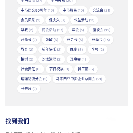
中马交流
(27)
中马关系
(20)
中马建交50周年
(13)
中马贸易
(10)
交流会
(21)
会员风采
(2)
倪庆久
(3)
公益活动
(11)
华教
(2)
商会活动
(27)
年会
(6)
座谈会
(19)
开斋节
(2)
张敏
(3)
总会长
(3)
总商会
(46)
教育
(2)
新年快乐
(2)
晚宴
(8)
李强
(2)
植树
(2)
沙滩清理
(2)
理事会
(4)
社会责任
(8)
节日祝福
(8)
贸工部
(3)
运输物流分会
(2)
马来西亚中资企业总商会
(21)
马来貘
(2)
找到我们