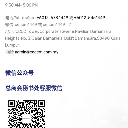
9:30 AM- 5:00 PM
电话/WhatsApp :
+6012-578 1449
或
+6012-5451449
微信: ceccm1449 或 ceccm1449_2
地址: CCCC Tower, Corporate Tower 8,Pavilion Damansara
Heights, No. 3, Jalan Damanlela, Bukit Damansara,50490 Kuala
Lumpur.
电邮:
admin@ceccm.com.my
微信公众号
总商会秘书处客服微信