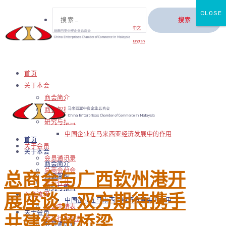
CLOSE
中文
English
首页
关于本会
商会简介
商会架构
研究与报告
中国企业在马来西亚经济发展中的作用
首页
关于会员
关于本会
会员通讯录
商会简介
总商会与广西钦州港开
总商会分会
商会架构
会员行业
研究与报告
展座谈，双方期待携手
入会流程
中国企业在马来西亚经济发展中的作用
入会申请表
关于会员
共建经贸桥梁
会员行为规范
会员通讯录