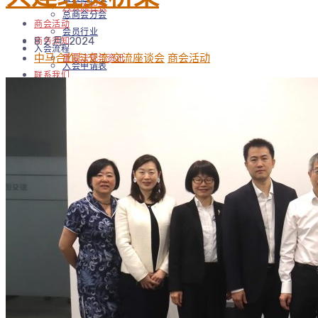
入会流程表
总商会分会
商会活动
会员行业
8 2 月, 2024
商务须知
入会流程
中马合作与交流
交流座谈会
商会活动
重要法规与资讯
入会申请表
联系我们
会员行为规范
友情链接
入会流程表
中国驻马来西亚官方机构
商会活动
商务须知
马来西亚友商官网
重要法规与资讯
马来西亚政府官网
联系我们
马来西亚媒体官网
友情链接
中国驻马来西亚官方机构
马来西亚友商官网
马来西亚政府官网
马来西亚媒体官网
搜索：