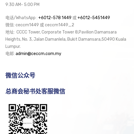
9:30 AM- 5:00 PM
电话/WhatsApp :
+6012-578 1449
或
+6012-5451449
微信: ceccm1449 或 ceccm1449_2
地址: CCCC Tower, Corporate Tower 8,Pavilion Damansara
Heights, No. 3, Jalan Damanlela, Bukit Damansara,50490 Kuala
Lumpur.
电邮:
admin@ceccm.com.my
微信公众号
总商会秘书处客服微信