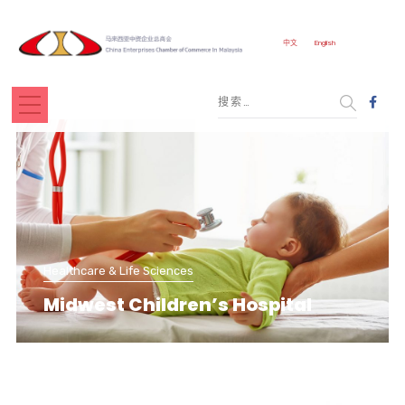
中文
English
Healthcare & Life Sciences
Midwest Children’s Hospital