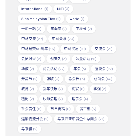
International
(1)
MITI
(3)
Sino Malaysian Ties
(2)
World
(1)
一带一路
(3)
东海岸
(2)
中秋节
(2)
中马交流
(27)
中马关系
(20)
中马建交50周年
(13)
中马贸易
(10)
交流会
(21)
会员风采
(2)
倪庆久
(3)
公益活动
(11)
华教
(2)
商会活动
(27)
年会
(6)
座谈会
(19)
开斋节
(2)
张敏
(3)
总会长
(3)
总商会
(46)
教育
(2)
新年快乐
(2)
晚宴
(8)
李强
(2)
植树
(2)
沙滩清理
(2)
理事会
(4)
社会责任
(8)
节日祝福
(8)
贸工部
(3)
运输物流分会
(2)
马来西亚中资企业总商会
(21)
马来貘
(2)