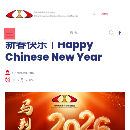
中文
English
新春快乐｜Happy
Chinese New Year
CENAMADMIN
15 2 月, 2026