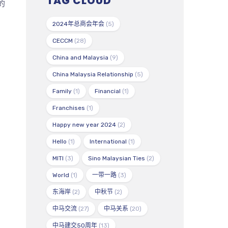
TAG CLOUD
的
2024年总商会年会
(5)
CECCM
(28)
China and Malaysia
(9)
China Malaysia Relationship
(5)
Family
(1)
Financial
(1)
Franchises
(1)
Happy new year 2024
(2)
Hello
(1)
International
(1)
MITI
(3)
Sino Malaysian Ties
(2)
World
(1)
一带一路
(3)
东海岸
(2)
中秋节
(2)
中马交流
(27)
中马关系
(20)
中马建交50周年
(13)