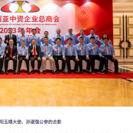
阳玉靖大使、孙淑强公参的合影