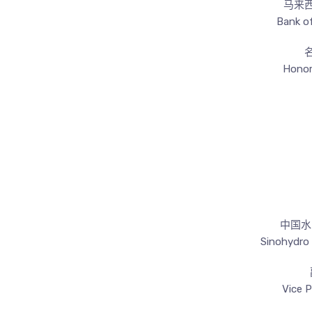
马来
Bank of
Honor
中国水
Sinohydro
Vice P