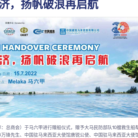
济，扬帆破浪再启航
简称：总商会）于马六甲进行赠船仪式，赠予大马民防部队10艘救生船
林万锋先生、中国驻马来西亚大使馆唐锐公使、中国驻马来西亚大使