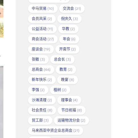
中马贸易
(10)
交流会
(21)
会员风采
(2)
倪庆久
(3)
公益活动
(11)
华教
(2)
商会活动
(27)
年会
(6)
座谈会
(19)
开斋节
(2)
，
张敏
(3)
总会长
(3)
总商会
(46)
教育
(2)
新年快乐
(2)
晚宴
(8)
李强
(2)
植树
(2)
沙滩清理
(2)
理事会
(4)
社会责任
(8)
节日祝福
(8)
贸工部
(3)
运输物流分会
(2)
马来西亚中资企业总商会
(21)