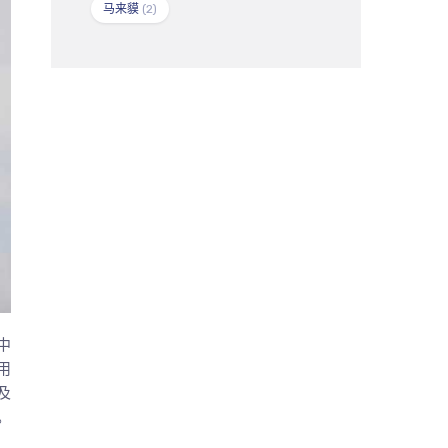
马来貘
(2)
中
用
及
。