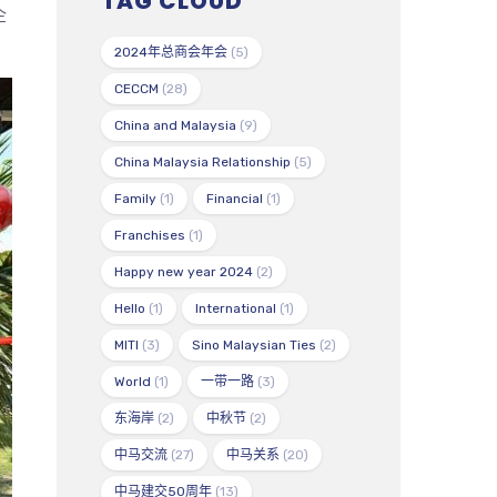
TAG CLOUD
企
2024年总商会年会
(5)
CECCM
(28)
China and Malaysia
(9)
China Malaysia Relationship
(5)
Family
(1)
Financial
(1)
Franchises
(1)
Happy new year 2024
(2)
Hello
(1)
International
(1)
MITI
(3)
Sino Malaysian Ties
(2)
World
(1)
一带一路
(3)
东海岸
(2)
中秋节
(2)
中马交流
(27)
中马关系
(20)
中马建交50周年
(13)