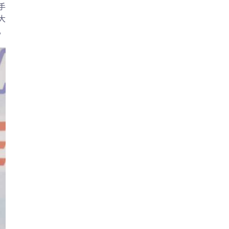
手
大
。