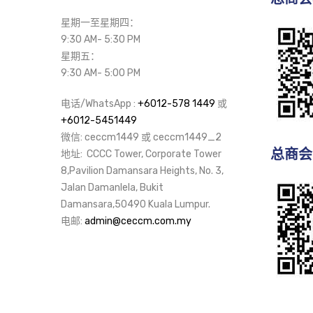
星期一至星期四：
9:30 AM- 5:30 PM
星期五：
9:30 AM- 5:00 PM
电话/WhatsApp :
+6012-578 1449
或
+6012-5451449
微信: ceccm1449 或 ceccm1449_2
总商会
地址: CCCC Tower, Corporate Tower
8,Pavilion Damansara Heights, No. 3,
Jalan Damanlela, Bukit
Damansara,50490 Kuala Lumpur.
电邮:
admin@ceccm.com.my