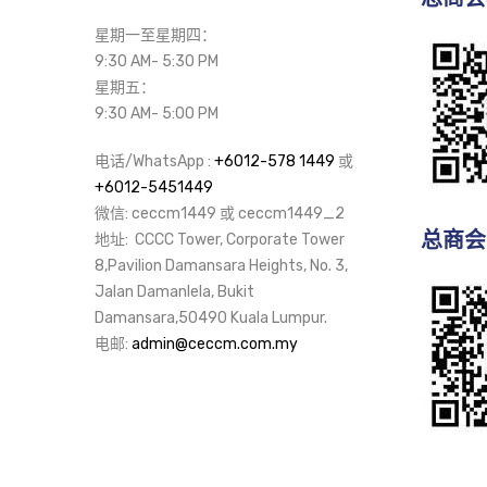
星期一至星期四：
9:30 AM- 5:30 PM
星期五：
9:30 AM- 5:00 PM
电话/WhatsApp :
+6012-578 1449
或
+6012-5451449
微信: ceccm1449 或 ceccm1449_2
总商会
地址: CCCC Tower, Corporate Tower
8,Pavilion Damansara Heights, No. 3,
Jalan Damanlela, Bukit
Damansara,50490 Kuala Lumpur.
电邮:
admin@ceccm.com.my