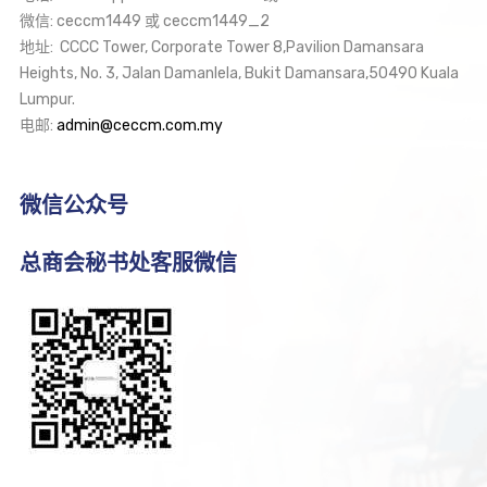
微信: ceccm1449 或 ceccm1449_2
地址: CCCC Tower, Corporate Tower 8,Pavilion Damansara
Heights, No. 3, Jalan Damanlela, Bukit Damansara,50490 Kuala
Lumpur.
电邮:
admin@ceccm.com.my
微信公众号
总商会秘书处客服微信