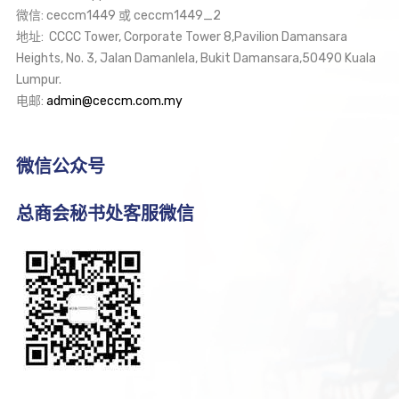
微信: ceccm1449 或 ceccm1449_2
地址: CCCC Tower, Corporate Tower 8,Pavilion Damansara
Heights, No. 3, Jalan Damanlela, Bukit Damansara,50490 Kuala
Lumpur.
电邮:
admin@ceccm.com.my
微信公众号
总商会秘书处客服微信