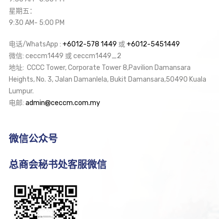
星期五：
9:30 AM- 5:00 PM
电话/WhatsApp :
+6012-578 1449
或
+6012-5451449
微信: ceccm1449 或 ceccm1449_2
地址: CCCC Tower, Corporate Tower 8,Pavilion Damansara
Heights, No. 3, Jalan Damanlela, Bukit Damansara,50490 Kuala
Lumpur.
电邮:
admin@ceccm.com.my
微信公众号
总商会秘书处客服微信