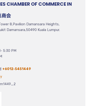
SES CHAMBER OF COMMERCE IN
总商会
ower 8,Pavilion Damansara Heights,
Bukit Damansara,50490 Kuala Lumpur.
5:30 PM
M
者
+6012-5451449
my
cm1449_2